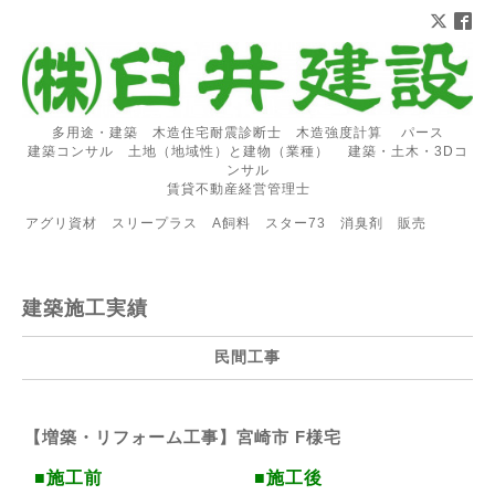
多用途・建築 木造住宅耐震診断士 木造強度計算 パース
建築コンサル 土地（地域性）と建物（業種） 建築・土木・3Dコ
ンサル
賃貸不動産経営管理士
アグリ資材 スリープラス A飼料 スター73 消臭剤 販売
建築施工実績
民間工事
【増築・リフォーム工事】宮崎市 F様宅
■施工前
■施工後